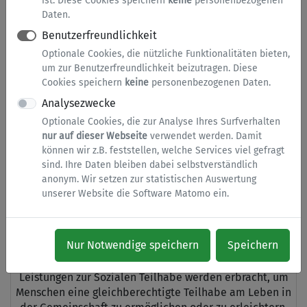
ist. Diese Cookies speichern
keine
personenbezogenen
Schwerbehinderung
Daten.
Benutzerfreundlichkeit
Optionale Cookies, die nützliche Funktionalitäten bieten,
Schwerbehindertenrecht -
um zur Benutzerfreundlichkeit beizutragen. Diese
verschiedene Anträge
Cookies speichern
keine
personenbezogenen Daten.
Analysezwecke
Sie haben die Möglichkeit online einen Antrag zur
Optionale Cookies, die zur Analyse Ihres Surfverhalten
Ausstellung verschiedener Ausweise und
nur auf dieser Webseite
verwendet werden. Damit
Bescheinigungen im Rahmen der (Schwer-)Behinderung
können wir z.B. feststellen, welche Services viel gefragt
zu stellen. Ebenso lässt sich der Bearbeitungsstand des
sind. Ihre Daten bleiben dabei selbstverständlich
jeweiligen Antrages abrufen.
anonym. Wir setzen zur statistischen Auswertung
unserer Website die Software Matomo ein.
Leistungen zur Sozialen Teilhabe -
Nur Notwendige speichern
Speichern
Beantragung
Leistungen zur Sozialen Teilhabe werden erbracht, um
Menschen eine gleichberechtigte Teilhabe am Leben in