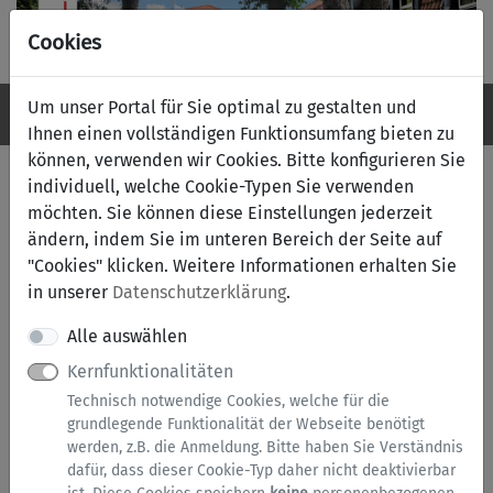
Cookies
Um unser Portal für Sie optimal zu gestalten und
Navigation ein-/ausblenden
Anm
Menü
Ihnen einen vollständigen Funktionsumfang bieten zu
können, verwenden wir Cookies. Bitte konfigurieren Sie
Service-Portal Kreis Soest
individuell, welche Cookie-Typen Sie verwenden
möchten. Sie können diese Einstellungen jederzeit
Herzlich willkommen auf der Startseite des Service-
ändern, indem Sie im unteren Bereich der Seite auf
Portals vom Kreis Soest
"Cookies" klicken. Weitere Informationen erhalten Sie
in unserer
Datenschutzerklärung
.
Im Service-Portal des Kreises Soest können Sie online
Anträge und Anfragen bei der Kreisverwaltung
Alle auswählen
einreichen.
Kernfunktionalitäten
Technisch notwendige Cookies, welche für die
Zur Serviceübersicht nach Kategorien
grundlegende Funktionalität der Webseite benötigt
werden, z.B. die Anmeldung. Bitte haben Sie Verständnis
dafür, dass dieser Cookie-Typ daher nicht deaktivierbar
Zur Serviceübersicht A bis Z