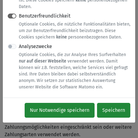
ist. Diese Cookies speichern
keine
personenbezogenen
Daten.
TOP 5 Onlinedienste des Kreises Soest
Benutzerfreundlichkeit
Optionale Cookies, die nützliche Funktionalitäten bieten,
um zur Benutzerfreundlichkeit beizutragen. Diese
Login
Cookies speichern
keine
personenbezogenen Daten.
Analysezwecke
Optionale Cookies, die zur Analyse Ihres Surfverhalten
nur auf dieser Webseite
verwendet werden. Damit
Bezahlung
können wir z.B. feststellen, welche Services viel gefragt
sind. Ihre Daten bleiben dabei selbstverständlich
Bei der Abwicklung von einigen Anträgen ist die
anonym. Wir setzen zur statistischen Auswertung
Bezahlung der Gebühr oder der entstehenden Kosten
unserer Website die Software Matomo ein.
erforderlich. Ohne Zahlung können diese Anträge nicht
übermittelt werden. Diese Dienstleistungen erkennen Sie
an dem € - Symbol. Als Zahlungsarten stehen Ihnen bei
Nur Notwendige speichern
Speichern
den meisten Onlinediesten
PayPal
und
Kreditkarte
zur
Verfügung. Bei einzelnen Onlinediensten können die
Zahlunngsmöglichkeiten eingeschränkt sein oder weitere
Zahlungsarten verwendet werden.